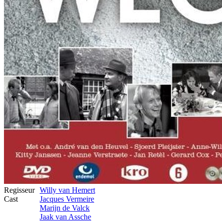
Regisseur
Willy van Hemert
Cast
Jacques Vermeire
Marijn de Valck
Jaak van Assche