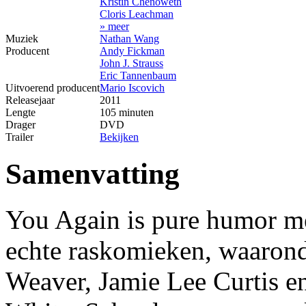
Kristin Chenoweth
Cloris Leachman
» meer
Muziek
Nathan Wang
Producent
Andy Fickman
John J. Strauss
Eric Tannenbaum
Uitvoerend producent
Mario Iscovich
Releasejaar
2011
Lengte
105 minuten
Drager
DVD
Trailer
Bekijken
Samenvatting
You Again is pure humor met
echte raskomieken, waarond
Weaver, Jamie Lee Curtis en