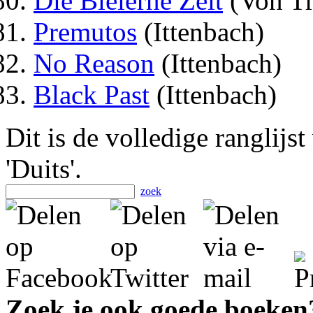
Die Bleierne Zeit
(Von Tr
Premutos
(Ittenbach)
No Reason
(Ittenbach)
Black Past
(Ittenbach)
Dit is de volledige ranglijs
'Duits'.
zoek
Zoek je ook goede boeken