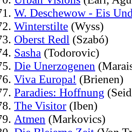
W. Deschewow - Eis Und
Winterstilte
(Wyss)
Oberst Redl
(Szabó)
Sasha
(Todorovic)
Die Unerzogenen
(Marai
Viva Europa!
(Brienen)
Paradies: Hoffnung
(Seid
The Visitor
(Iben)
Atmen
(Markovics)