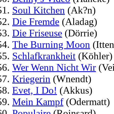
Soul Kitchen
(Ak?n)
Die Fremde
(Aladag)
Die Friseuse
(Dörrie)
The Burning Moon
(Itte
Schlafkrankheit
(Köhler)
Wer Wenn Nicht Wir
(Vei
Kriegerin
(Wnendt)
Evet, I Do!
(Akkus)
Mein Kampf
(Odermatt)
Populaire
(Roinsard)