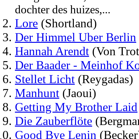
dochter des huizes,...
Lore
(Shortland)
Der Himmel Uber Berlin
Hannah Arendt
(Von Trot
Der Baader - Meinhof K
Stellet Licht
(Reygadas)
Manhunt
(Jaoui)
Getting My Brother Laid
Die Zauberflöte
(Bergma
Good Bye Lenin
(Becker