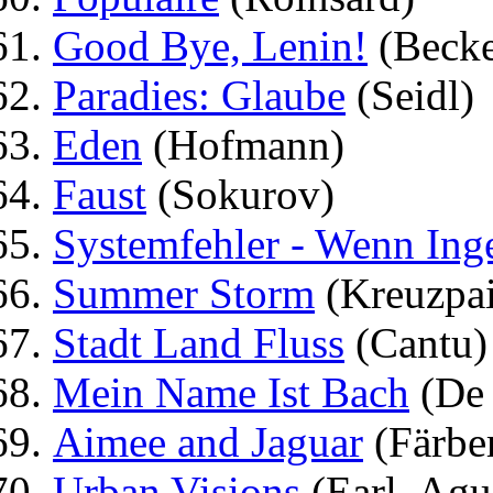
Good Bye, Lenin!
(Becke
Paradies: Glaube
(Seidl)
Eden
(Hofmann)
Faust
(Sokurov)
Systemfehler - Wenn Inge
Summer Storm
(Kreuzpai
Stadt Land Fluss
(Cantu)
Mein Name Ist Bach
(De 
Aimee and Jaguar
(Färbe
Urban Visions
(Earl, Agu