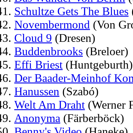
Schultze Gets The Blues
Novembermond
(Von Gro
Cloud 9
(Dresen)
Buddenbrooks
(Breloer)
Effi Briest
(Huntgeburth)
Der Baader-Meinhof Ko
Hanussen
(Szabó)
Welt Am Draht
(Werner F
Anonyma
(Färberböck)
Benny's Video
(Haneke)