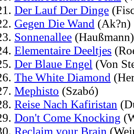
Der Lauf Der Dinge
(Fisc
Gegen Die Wand
(Ak?n)
Sonnenallee
(Haußmann)
Elementaire Deeltjes
(Roe
Der Blaue Engel
(Von St
The White Diamond
(Her
Mephisto
(Szabó)
Reise Nach Kafiristan
(Du
Don't Come Knocking
(W
Reclaim your Brain
(Wein