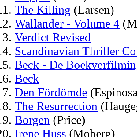
The Killing
(Larsen)
Wallander - Volume 4
(Ma
Verdict Revised
Scandinavian Thriller Co
Beck - De Boekverfilmi
Beck
Den Fördömde
(Espinosa
The Resurrection
(Hauge
Borgen
(Price)
Irene Huss
(Moberg)