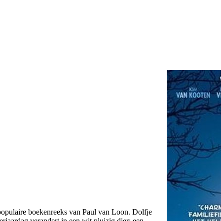
 populaire boekenreeks van Paul van Loon. Dolfje
rjaardag verandert in een wit pluizig dier: een