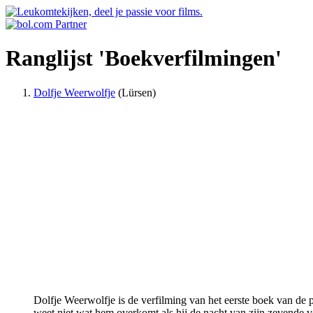
Ranglijst 'Boekverfilmingen'
Dolfje Weerwolfje
(Lürsen)
Dolfje Weerwolfje is de verfilming van het eerste boek van de
weet niet wat hem overkomt als hij de nacht van zijn zevende ve