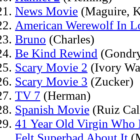
News Movie
(Maguire, K
American Werewolf In 
Bruno
(Charles)
Be Kind Rewind
(Gondr
Scary Movie 2
(Ivory Wa
Scary Movie 3
(Zucker)
TV 7
(Herman)
Spanish Movie
(Ruiz Cal
41 Year Old Virgin Who
Felt Superbad About It
(