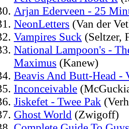
Arjan Ederveen - 25 Min
NeonLetters
(Van der Vet
Vampires Suck
(Seltzer, 
National Lampoon's - T
Maximus
(Kanew)
Beavis And Butt-Head - 
Inconceivable
(McGucki
Jiskefet - Twee Pak
(Verh
Ghost World
(Zwigoff)
Complete Guide To Guy