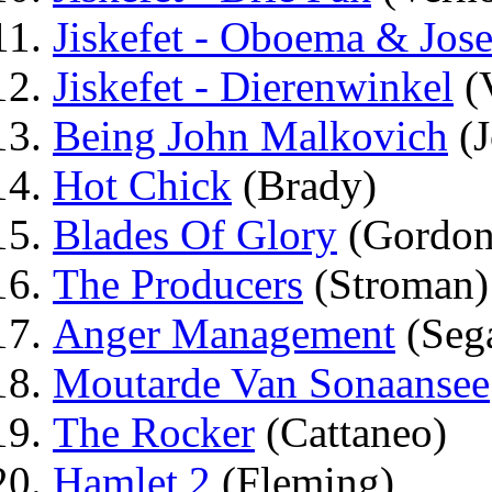
Jiskefet - Oboema & Jos
Jiskefet - Dierenwinkel
(V
Being John Malkovich
(J
Hot Chick
(Brady)
Blades Of Glory
(Gordon
The Producers
(Stroman)
Anger Management
(Sega
Moutarde Van Sonaansee
The Rocker
(Cattaneo)
Hamlet 2
(Fleming)