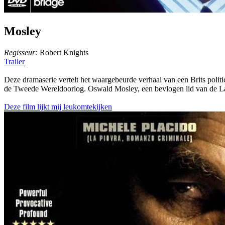
Mosley
Regisseur:
Robert Knights
Trailer
Deze dramaserie vertelt het waargebeurde verhaal van een Brits politic
de Tweede Wereldoorlog. Oswald Mosley, een bevlogen lid van de Labou
Deze film lijkt mij leukomtekijken