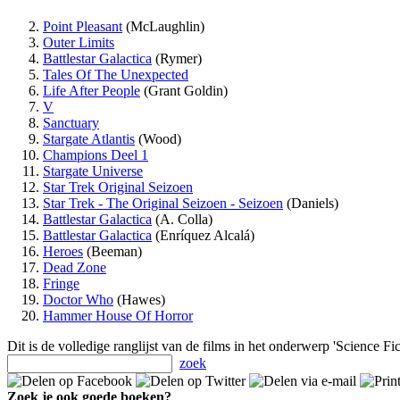
Point Pleasant
(McLaughlin)
Outer Limits
Battlestar Galactica
(Rymer)
Tales Of The Unexpected
Life After People
(Grant Goldin)
V
Sanctuary
Stargate Atlantis
(Wood)
Champions Deel 1
Stargate Universe
Star Trek Original Seizoen
Star Trek - The Original Seizoen - Seizoen
(Daniels)
Battlestar Galactica
(A. Colla)
Battlestar Galactica
(Enríquez Alcalá)
Heroes
(Beeman)
Dead Zone
Fringe
Doctor Who
(Hawes)
Hammer House Of Horror
Dit is de volledige ranglijst van de films in het onderwerp 'Science Fi
zoek
Zoek je ook goede boeken?