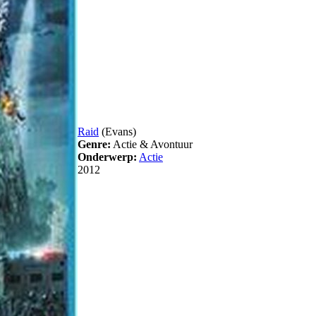
Raid
(Evans)
Genre:
Actie & Avontuur
Onderwerp:
Actie
2012