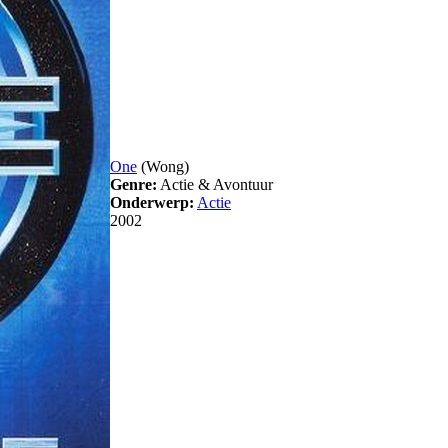
One
(Wong)
Genre:
Actie & Avontuur
Onderwerp:
Actie
2002