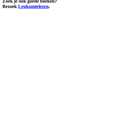
Zoek je ook goede boeken?
Bezoek
Leukomtelezen
.