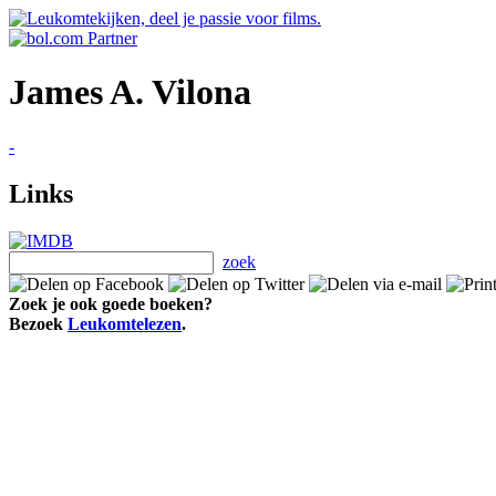
James A. Vilona
-
Links
zoek
Zoek je ook goede boeken?
Bezoek
Leukomtelezen
.