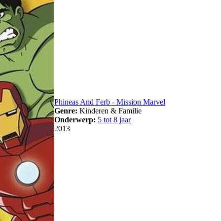
Phineas And Ferb - Mission Marvel
Genre:
Kinderen & Familie
Onderwerp:
5 tot 8 jaar
2013