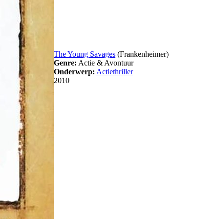
The Young Savages
(Frankenheimer)
Genre:
Actie & Avontuur
Onderwerp:
Actiethriller
2010