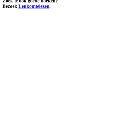
Zoek je ook goede boeken?
Bezoek
Leukomtelezen
.