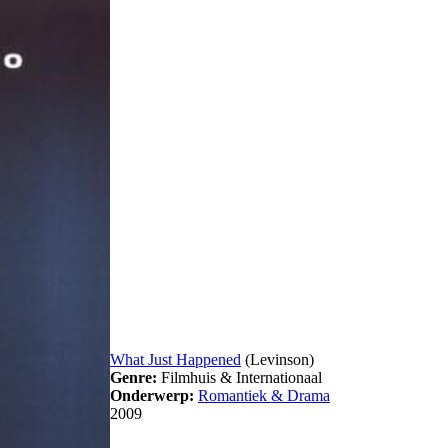
What Just Happened
(Levinson)
Genre:
Filmhuis & Internationaal
Onderwerp:
Romantiek & Drama
2009