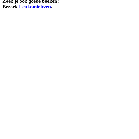
Zoek je ook goede boeken?
Bezoek
Leukomtelezen
.