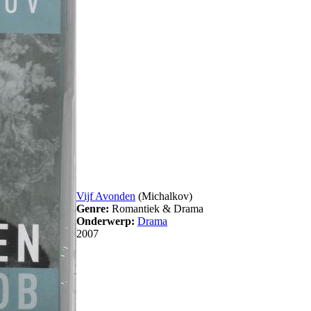
Vijf Avonden
(Michalkov)
Genre:
Romantiek & Drama
Onderwerp:
Drama
2007