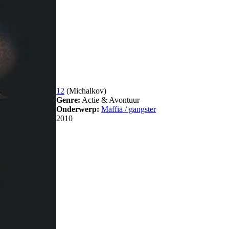
12
(Michalkov)
Genre:
Actie & Avontuur
Onderwerp:
Maffia / gangster
2010