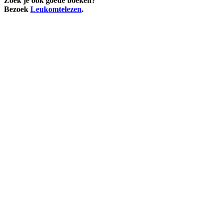
Zoek je ook goede boeken?
Bezoek
Leukomtelezen
.