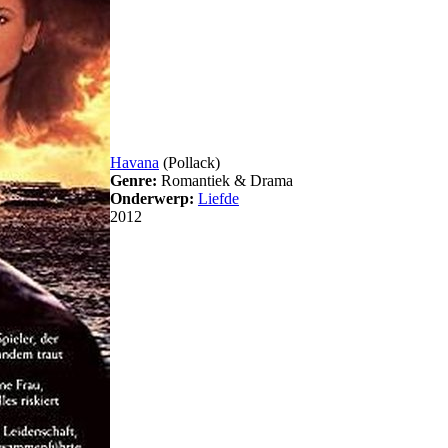
Havana
(Pollack)
Genre:
Romantiek & Drama
Onderwerp:
Liefde
2012