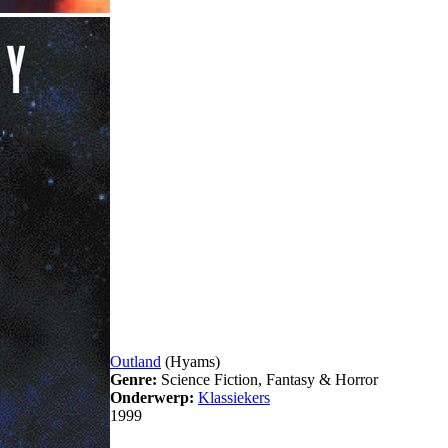
Outland
(Hyams)
Genre:
Science Fiction, Fantasy & Horror
Onderwerp:
Klassiekers
1999