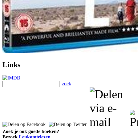
Links
zoek
Zoek je ook goede boeken?
Bezoek
Leukomtelezen
.