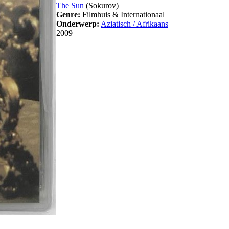
The Sun
(Sokurov)
Genre:
Filmhuis & Internationaal
Onderwerp:
Aziatisch / Afrikaans
2009