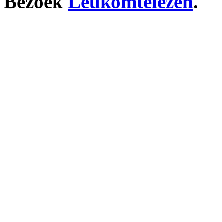
Bezoek
Leukomtelezen
.