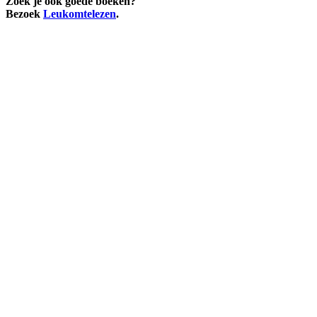
Zoek je ook goede boeken?
Bezoek
Leukomtelezen
.