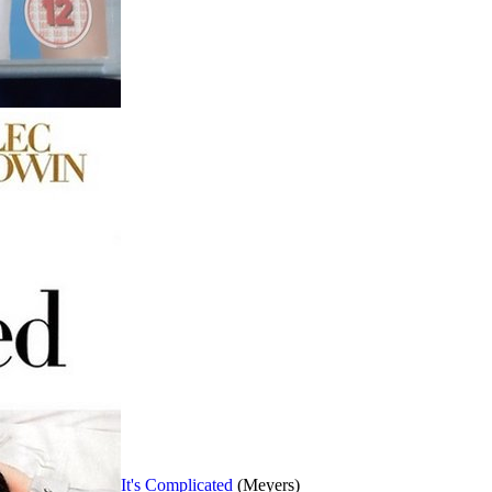
It's Complicated
(Meyers)