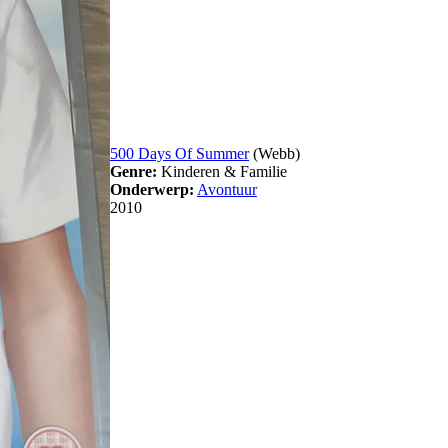
500 Days Of Summer
(Webb)
Genre:
Kinderen & Familie
Onderwerp:
Avontuur
2010