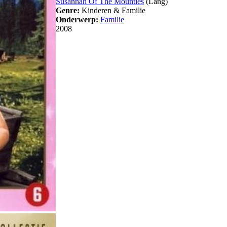
Susannah Of The Mounties
(Lang)
Genre:
Kinderen & Familie
Onderwerp:
Familie
2008