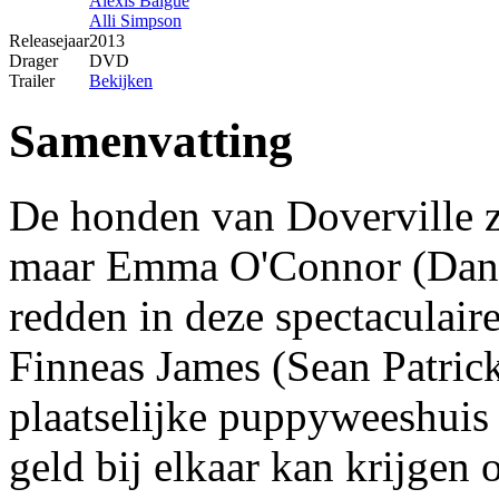
Alexis Baigue
Alli Simpson
Releasejaar
2013
Drager
DVD
Trailer
Bekijken
Samenvatting
De honden van Doverville zi
maar Emma O'Connor (Danie
redden in deze spectaculair
Finneas James (Sean Patrick
plaatselijke puppyweeshuis 
geld bij elkaar kan krijgen