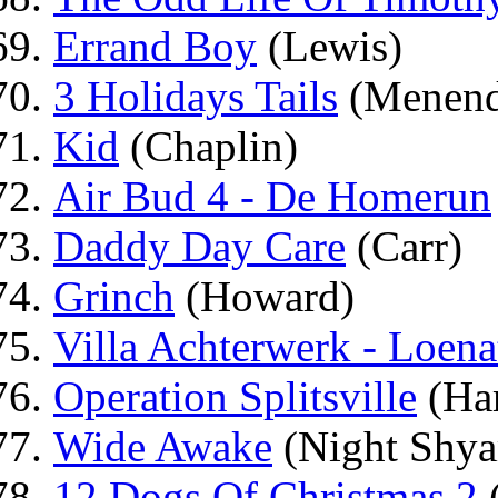
Errand Boy
(Lewis)
3 Holidays Tails
(Menend
Kid
(Chaplin)
Air Bud 4 - De Homerun
Daddy Day Care
(Carr)
Grinch
(Howard)
Villa Achterwerk - Loena
Operation Splitsville
(Ha
Wide Awake
(Night Shya
12 Dogs Of Christmas 2
(