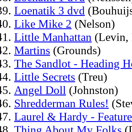
Loenatik 3 dvd
(Bouhuij
Like Mike 2
(Nelson)
Little Manhattan
(Levin, 
Martins
(Grounds)
The Sandlot - Heading 
Little Secrets
(Treu)
Angel Doll
(Johnston)
Shredderman Rules!
(Ste
Laurel & Hardy - Feature
Thing About My Folks
(D