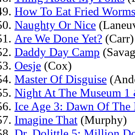
How To Eat Fried Worm
Naughty Or Nice
(Laneuv
Are We Done Yet?
(Carr)
Daddy Day Camp
(Savag
Oesje
(Cox)
Master Of Disguise
(Ande
Night At The Museum 1 
Ice Age 3: Dawn Of The 
Imagine That
(Murphy)
Dr. Dolittle 5: Million D