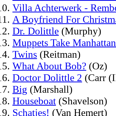
Villa Achterwerk - Rem
A Boyfriend For Christm
Dr. Dolittle
(Murphy)
Muppets Take Manhattan
Twins
(Reitman)
What About Bob?
(Oz)
Doctor Dolittle 2
(Carr (I
Big
(Marshall)
Houseboat
(Shavelson)
Schatjes!
(Van Hemert)