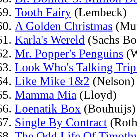
Tooth Fairy
(Lembeck)
A Golden Christmas
(Mur
Karla's Wereld
(Sachs Bo
Mr. Popper's Penguins
(W
Look Who's Talking Trip
Like Mike 1&2
(Nelson)
Mamma Mia
(Lloyd)
Loenatik Box
(Bouhuijs)
Single By Contract
(Rot
The Odd Life Of Timoth