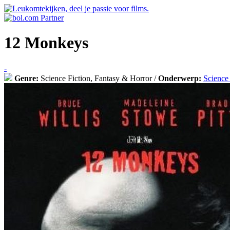
12 Monkeys
-
Genre:
Science Fiction, Fantasy & Horror /
Onderwerp:
Science 