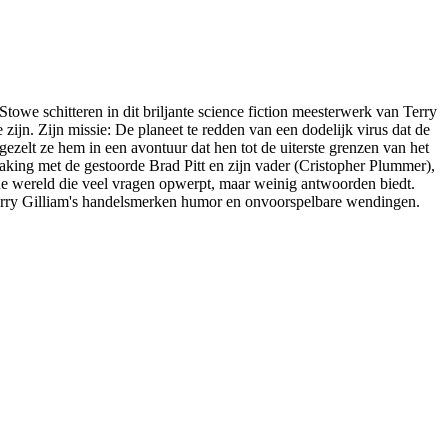
owe schitteren in dit briljante science fiction meesterwerk van Terry
te zijn. Zijn missie: De planeet te redden van een dodelijk virus dat de
rgezelt ze hem in een avontuur dat hen tot de uiterste grenzen van het
aking met de gestoorde Brad Pitt en zijn vader (Cristopher Plummer),
che wereld die veel vragen opwerpt, maar weinig antwoorden biedt.
 Terry Gilliam's handelsmerken humor en onvoorspelbare wendingen.