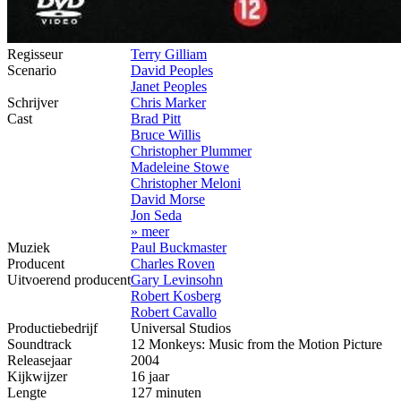
Regisseur
Terry Gilliam
Scenario
David Peoples
Janet Peoples
Schrijver
Chris Marker
Cast
Brad Pitt
Bruce Willis
Christopher Plummer
Madeleine Stowe
Christopher Meloni
David Morse
Jon Seda
» meer
Muziek
Paul Buckmaster
Producent
Charles Roven
Uitvoerend producent
Gary Levinsohn
Robert Kosberg
Robert Cavallo
Productiebedrijf
Universal Studios
Soundtrack
12 Monkeys: Music from the Motion Picture
Releasejaar
2004
Kijkwijzer
16 jaar
Lengte
127 minuten