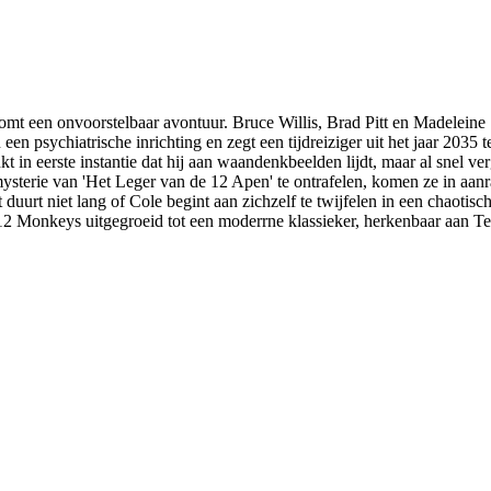
t een onvoorstelbaar avontuur. Bruce Willis, Brad Pitt en Madeleine St
 een psychiatrische inrichting en zegt een tijdreiziger uit het jaar 2035 
t in eerste instantie dat hij aan waandenkbeelden lijdt, maar al snel ve
sterie van 'Het Leger van de 12 Apen' te ontrafelen, komen ze in aanr
duurt niet lang of Cole begint aan zichzelf te twijfelen in een chaotis
is 12 Monkeys uitgegroeid tot een moderrne klassieker, herkenbaar aan