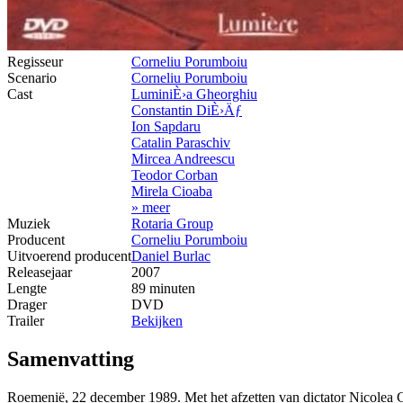
Regisseur
Corneliu Porumboiu
Scenario
Corneliu Porumboiu
Cast
LuminiÈ›a Gheorghiu
Constantin DiÈ›Äƒ
Ion Sapdaru
Catalin Paraschiv
Mircea Andreescu
Teodor Corban
Mirela Cioaba
» meer
Muziek
Rotaria Group
Producent
Corneliu Porumboiu
Uitvoerend producent
Daniel Burlac
Releasejaar
2007
Lengte
89 minuten
Drager
DVD
Trailer
Bekijken
Samenvatting
Roemenië, 22 december 1989. Met het afzetten van dictator Nicolea Ce