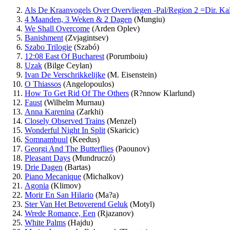
Als De Kraanvogels Over Overvliegen -Pal/Region 2 =Dir. Ka
4 Maanden, 3 Weken & 2 Dagen
(Mungiu)
We Shall Overcome
(Arden Oplev)
Banishment
(Zvjagintsev)
Szabo Trilogie
(Szabó)
12:08 East Of Bucharest
(Porumboiu)
Uzak
(Bilge Ceylan)
Ivan De Verschrikkelijke
(M. Eisenstein)
O Thiassos
(Angelopoulos)
How To Get Rid Of The Others
(R?nnow Klarlund)
Faust
(Wilhelm Murnau)
Anna Karenina
(Zarkhi)
Closely Observed Trains
(Menzel)
Wonderful Night In Split
(Skaricic)
Somnambuul
(Keedus)
Georgi And The Butterflies
(Paounov)
Pleasant Days
(Mundruczó)
Drie Dagen
(Bartas)
Piano Mecanique
(Michalkov)
Agonia
(Klimov)
Morir En San Hilario
(Ma?a)
Ster Van Het Betoverend Geluk
(Motyl)
Wrede Romance, Een
(Rjazanov)
White Palms
(Hajdu)