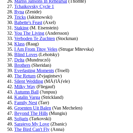
Mariss Jansons In Rehearsal
(Thomte)
Tchaikovsky Cycle 1
Ryna
(Zenide)
Tricks
(Jakimowski)
Babette's Feast
(Axel)
Staking
(M. Eisenstein)
You The Living
(Andersson)
Verboden Te Zuchten
(Stockman)
Klass
(Raag)
I Am From Titov Veles
(Strugar Mitevska)
Blind Loves
(Lehotsky)
Delta
(Mundruczó)
Brothers
(Sheridan)
Everlasting Moments
(Troell)
The Return
(Zvjagintsev)
Silent Wedding
(MÄƒlÄƒele)
Milky Way
(Fliegauf)
Autumn Ball
(?unpuu)
Katalin Varga
(Strickland)
Family Nest
(Tarr)
Groenten Uit Balen
(Van Mechelen)
Beyond The Hills
(Mungiu)
Soljaris
(Tarkovski)
Sarajevo My Love
(Zbanic)
The Bird Can't Fly
(Anna)