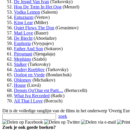
De Jeugd Van Ivan
(Tarkovsky)
Hou De Trein In Het Oog
(Menzel)
Vodka Lemon
(Saleem)
Entuziazm
(Vertov)
King Lear
(Miller)
Quiet Flows The Don
(Gerasimov)
Mad Love
(Bauer)
De Biecht
(Aboeladze)
Euphoria
(Vyrypajev)
Father And Son
(Sokurov)
Pirosmani
(Sjengalaja)
Mephisto
(Szabó)
Stalker
(Tarkovsky)
Andrej Roebljov
(Tarkovsky)
Oorlog en Vrede
(Bondarchuk)
Oblomov
(Michalkov)
House
(Liová)
Depuis Qu'Otar est Parti....
(Bertuccelli)
What Iva Recorded
(Radic)
All That I Love
(Borcuch)
Dit is de volledige ranglijst van de films in het onderwerp 'Overig Eur
zoek
Zoek je ook goede boeken?