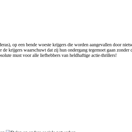
eras), op een bende woeste krijgers die worden aangevallen door nietso
e krijgers waarschuwt dat zij hun ondergang tegemoet gaan zonder de
olute must voor alle liefhebbers van heldhaftige actie-thrillers!