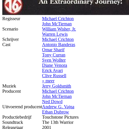
Regisseur
Michael Crichton
John McTiernan
Scenario
William Wisher, Jr.
Warren Lewis
Schrijver
Michael Crichton
Cast
Antonio Banderas
Omar Sharif
Tony Curran
Sven Wollter
Diane Venora
Erick Avari
Clive Russell
» meer
Muziek
Jerry Goldsmith
Producent
Michael Crichton
John McTiernan
Ned Dowd
Uitvoerend producent
Andrew G. Vajna
Ethan Dubrow
Productiebedrijf
Touchstone Pictures
Soundtrack
The 13th Warrior
Releasejaar
2001