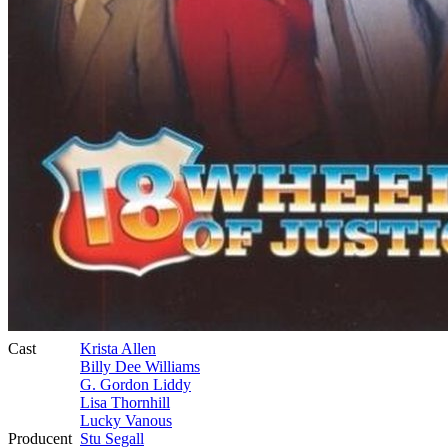
Cast
Krista Allen
Billy Dee Williams
G. Gordon Liddy
Lisa Thornhill
Lucky Vanous
Producent
Stu Segall