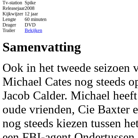
Tv-station
Spike
Releasejaar
2008
Kijkwijzer
12 jaar
Lengte
60 minuten
Drager
DVD
Trailer
Bekijken
Samenvatting
Ook in het tweede seizoen v
Michael Cates nog steeds op
Jacob Calder. Michael heef
oude vrienden, Cie Baxter 
nog steeds kiezen tussen he
een FBI-agent Ondertussen