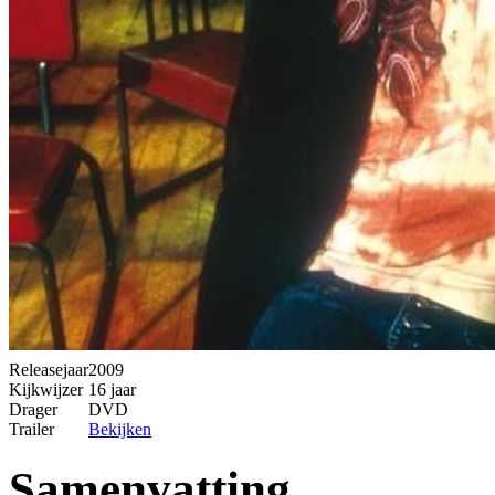
Releasejaar
2009
Kijkwijzer
16 jaar
Drager
DVD
Trailer
Bekijken
Samenvatting