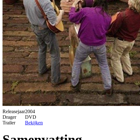
Releasejaar
2004
Drager
DVD
Trailer
Bekijken
Samenvatting