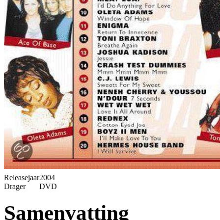
Releasejaar
2004
Drager
DVD
Samenvatting