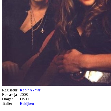
Regisseur
Kabir Akhtar
Releasejaar
2008
Drager
DVD
Trailer
Bekijken