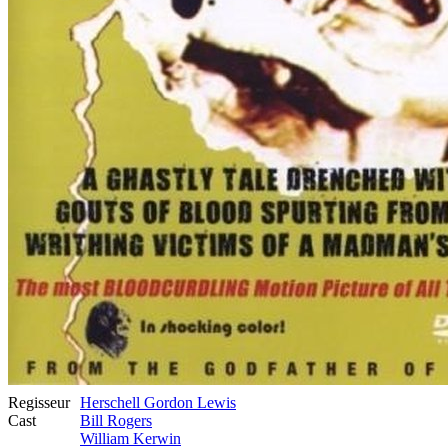
Regisseur
Herschell Gordon Lewis
Cast
Bill Rogers
William Kerwin