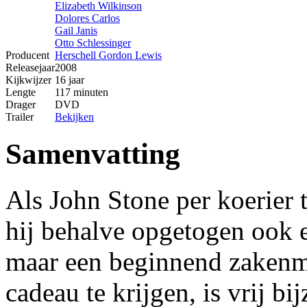
Elizabeth Wilkinson
Dolores Carlos
Gail Janis
Otto Schlessinger
Producent
Herschell Gordon Lewis
Releasejaar
2008
Kijkwijzer
16 jaar
Lengte
117 minuten
Drager
DVD
Trailer
Bekijken
Samenvatting
Als John Stone per koerier 
hij behalve opgetogen ook e
maar een beginnend zakenma
cadeau te krijgen, is vrij b