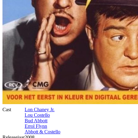
Cast
Lon Chaney Jr.
Lou Costello
Bud Abbott
Errol Flynn
Abbott & Costello
Releasejaar
2008