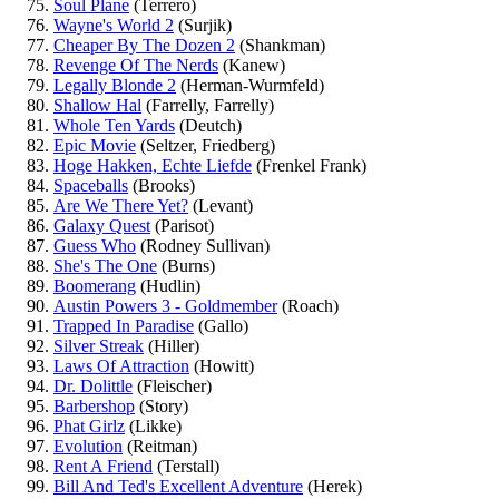
Soul Plane
(Terrero)
Wayne's World 2
(Surjik)
Cheaper By The Dozen 2
(Shankman)
Revenge Of The Nerds
(Kanew)
Legally Blonde 2
(Herman-Wurmfeld)
Shallow Hal
(Farrelly, Farrelly)
Whole Ten Yards
(Deutch)
Epic Movie
(Seltzer, Friedberg)
Hoge Hakken, Echte Liefde
(Frenkel Frank)
Spaceballs
(Brooks)
Are We There Yet?
(Levant)
Galaxy Quest
(Parisot)
Guess Who
(Rodney Sullivan)
She's The One
(Burns)
Boomerang
(Hudlin)
Austin Powers 3 - Goldmember
(Roach)
Trapped In Paradise
(Gallo)
Silver Streak
(Hiller)
Laws Of Attraction
(Howitt)
Dr. Dolittle
(Fleischer)
Barbershop
(Story)
Phat Girlz
(Likke)
Evolution
(Reitman)
Rent A Friend
(Terstall)
Bill And Ted's Excellent Adventure
(Herek)