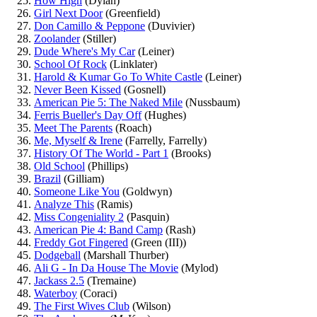
How High
(Dylan)
Girl Next Door
(Greenfield)
Don Camillo & Peppone
(Duvivier)
Zoolander
(Stiller)
Dude Where's My Car
(Leiner)
School Of Rock
(Linklater)
Harold & Kumar Go To White Castle
(Leiner)
Never Been Kissed
(Gosnell)
American Pie 5: The Naked Mile
(Nussbaum)
Ferris Bueller's Day Off
(Hughes)
Meet The Parents
(Roach)
Me, Myself & Irene
(Farrelly, Farrelly)
History Of The World - Part 1
(Brooks)
Old School
(Phillips)
Brazil
(Gilliam)
Someone Like You
(Goldwyn)
Analyze This
(Ramis)
Miss Congeniality 2
(Pasquin)
American Pie 4: Band Camp
(Rash)
Freddy Got Fingered
(Green (III))
Dodgeball
(Marshall Thurber)
Ali G - In Da House The Movie
(Mylod)
Jackass 2.5
(Tremaine)
Waterboy
(Coraci)
The First Wives Club
(Wilson)