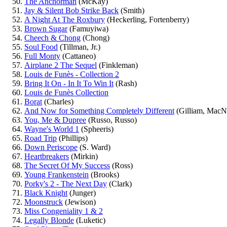
The Anchorman
(McKay)
Jay & Silent Bob Strike Back
(Smith)
A Night At The Roxbury
(Heckerling, Fortenberry)
Brown Sugar
(Famuyiwa)
Cheech & Chong
(Chong)
Soul Food
(Tillman, Jr.)
Full Monty
(Cattaneo)
Airplane 2 The Sequel
(Finkleman)
Louis de Funès - Collection 2
Bring It On - In It To Win It
(Rash)
Louis de Funès Collection
Borat
(Charles)
And Now for Something Completely Different
(Gilliam, MacN
You, Me & Dupree
(Russo, Russo)
Wayne's World 1
(Spheeris)
Road Trip
(Phillips)
Down Periscope
(S. Ward)
Heartbreakers
(Mirkin)
The Secret Of My Success
(Ross)
Young Frankenstein
(Brooks)
Porky's 2 - The Next Day
(Clark)
Black Knight
(Junger)
Moonstruck
(Jewison)
Miss Congeniality 1 & 2
Legally Blonde
(Luketic)