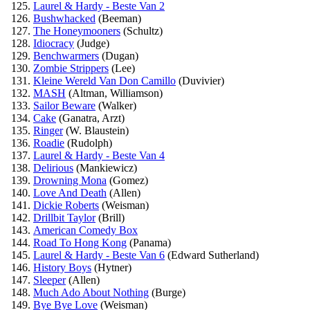
Laurel & Hardy - Beste Van 2
Bushwhacked
(Beeman)
The Honeymooners
(Schultz)
Idiocracy
(Judge)
Benchwarmers
(Dugan)
Zombie Strippers
(Lee)
Kleine Wereld Van Don Camillo
(Duvivier)
MASH
(Altman, Williamson)
Sailor Beware
(Walker)
Cake
(Ganatra, Arzt)
Ringer
(W. Blaustein)
Roadie
(Rudolph)
Laurel & Hardy - Beste Van 4
Delirious
(Mankiewicz)
Drowning Mona
(Gomez)
Love And Death
(Allen)
Dickie Roberts
(Weisman)
Drillbit Taylor
(Brill)
American Comedy Box
Road To Hong Kong
(Panama)
Laurel & Hardy - Beste Van 6
(Edward Sutherland)
History Boys
(Hytner)
Sleeper
(Allen)
Much Ado About Nothing
(Burge)
Bye Bye Love
(Weisman)