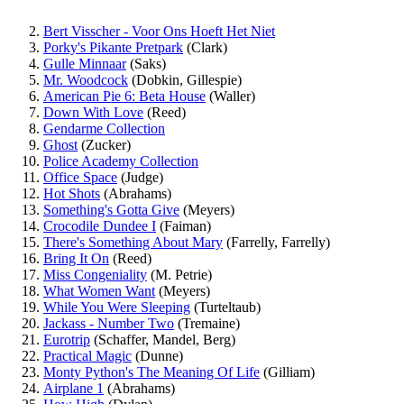
Bert Visscher - Voor Ons Hoeft Het Niet
Porky's Pikante Pretpark
(Clark)
Gulle Minnaar
(Saks)
Mr. Woodcock
(Dobkin, Gillespie)
American Pie 6: Beta House
(Waller)
Down With Love
(Reed)
Gendarme Collection
Ghost
(Zucker)
Police Academy Collection
Office Space
(Judge)
Hot Shots
(Abrahams)
Something's Gotta Give
(Meyers)
Crocodile Dundee I
(Faiman)
There's Something About Mary
(Farrelly, Farrelly)
Bring It On
(Reed)
Miss Congeniality
(M. Petrie)
What Women Want
(Meyers)
While You Were Sleeping
(Turteltaub)
Jackass - Number Two
(Tremaine)
Eurotrip
(Schaffer, Mandel, Berg)
Practical Magic
(Dunne)
Monty Python's The Meaning Of Life
(Gilliam)
Airplane 1
(Abrahams)