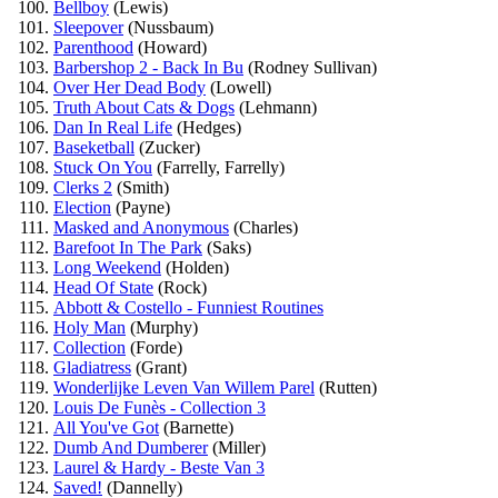
Bellboy
(Lewis)
Sleepover
(Nussbaum)
Parenthood
(Howard)
Barbershop 2 - Back In Bu
(Rodney Sullivan)
Over Her Dead Body
(Lowell)
Truth About Cats & Dogs
(Lehmann)
Dan In Real Life
(Hedges)
Baseketball
(Zucker)
Stuck On You
(Farrelly, Farrelly)
Clerks 2
(Smith)
Election
(Payne)
Masked and Anonymous
(Charles)
Barefoot In The Park
(Saks)
Long Weekend
(Holden)
Head Of State
(Rock)
Abbott & Costello - Funniest Routines
Holy Man
(Murphy)
Collection
(Forde)
Gladiatress
(Grant)
Wonderlijke Leven Van Willem Parel
(Rutten)
Louis De Funès - Collection 3
All You've Got
(Barnette)
Dumb And Dumberer
(Miller)
Laurel & Hardy - Beste Van 3
Saved!
(Dannelly)