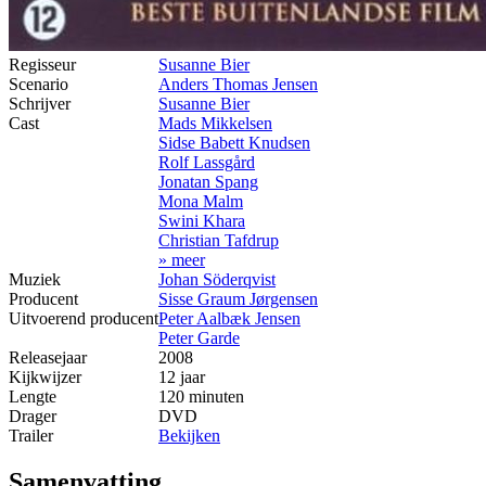
Regisseur
Susanne Bier
Scenario
Anders Thomas Jensen
Schrijver
Susanne Bier
Cast
Mads Mikkelsen
Sidse Babett Knudsen
Rolf Lassgård
Jonatan Spang
Mona Malm
Swini Khara
Christian Tafdrup
» meer
Muziek
Johan Söderqvist
Producent
Sisse Graum Jørgensen
Uitvoerend producent
Peter Aalbæk Jensen
Peter Garde
Releasejaar
2008
Kijkwijzer
12 jaar
Lengte
120 minuten
Drager
DVD
Trailer
Bekijken
Samenvatting