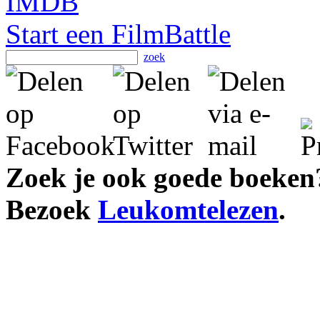
Start een FilmBattle
zoek
Zoek je ook goede boeken
Bezoek
Leukomtelezen
.