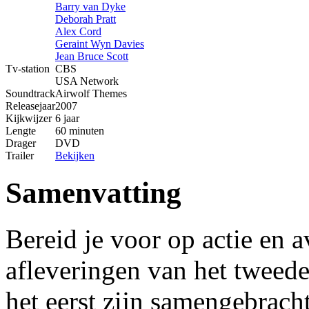
Barry van Dyke
Deborah Pratt
Alex Cord
Geraint Wyn Davies
Jean Bruce Scott
Tv-station
CBS
USA Network
Soundtrack
Airwolf Themes
Releasejaar
2007
Kijkwijzer
6 jaar
Lengte
60 minuten
Drager
DVD
Trailer
Bekijken
Samenvatting
Bereid je voor op actie en a
afleveringen van het tweede
het eerst zijn samengebracht