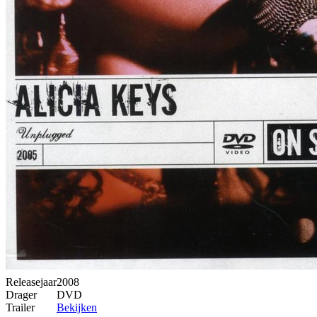
Releasejaar
2008
Drager
DVD
Trailer
Bekijken