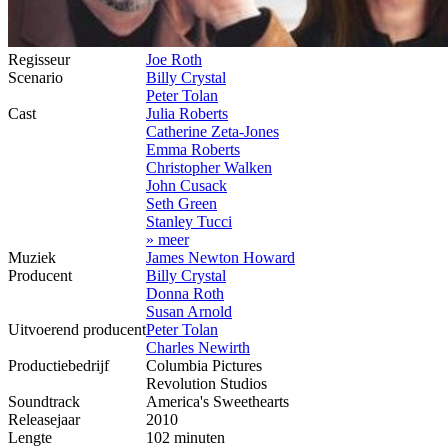
Regisseur
Joe Roth
Scenario
Billy Crystal
Peter Tolan
Cast
Julia Roberts
Catherine Zeta-Jones
Emma Roberts
Christopher Walken
John Cusack
Seth Green
Stanley Tucci
» meer
Muziek
James Newton Howard
Producent
Billy Crystal
Donna Roth
Susan Arnold
Uitvoerend producent
Peter Tolan
Charles Newirth
Productiebedrijf
Columbia Pictures
Revolution Studios
Soundtrack
America's Sweethearts
Releasejaar
2010
Lengte
102 minuten