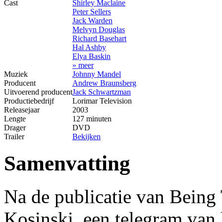
Cast
Shirley Maclaine
Peter Sellers
Jack Warden
Melvyn Douglas
Richard Basehart
Hal Ashby
Elya Baskin
» meer
Muziek
Johnny Mandel
Producent
Andrew Braunsberg
Uitvoerend producent
Jack Schwartzman
Productiebedrijf
Lorimar Television
Releasejaar
2003
Lengte
127 minuten
Drager
DVD
Trailer
Bekijken
Samenvatting
Na de publicatie van Being 
Kosinski, een telegram van