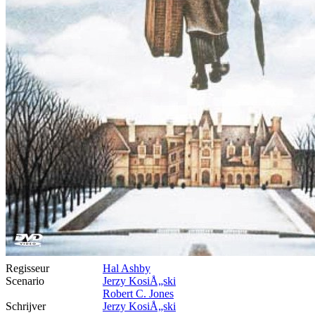
Regisseur
Hal Ashby
Scenario
Jerzy KosiÅ„ski
Robert C. Jones
Schrijver
Jerzy KosiÅ„ski