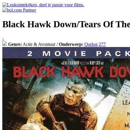
Black Hawk Down/Tears Of Th
-
Genre:
Actie & Avontuur /
Onderwerp:
Oorlog
277