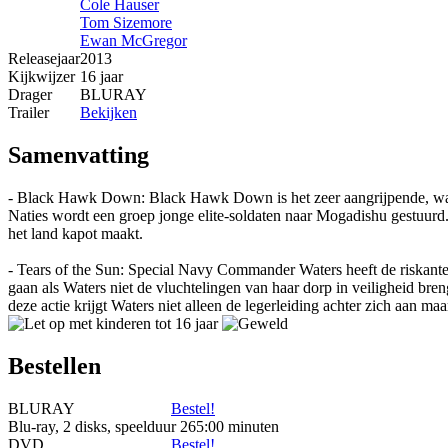
Cole Hauser
Tom Sizemore
Ewan McGregor
Releasejaar
2013
Kijkwijzer
16 jaar
Drager
BLURAY
Trailer
Bekijken
Samenvatting
- Black Hawk Down: Black Hawk Down is het zeer aangrijpende, waar
Naties wordt een groep jonge elite-soldaten naar Mogadishu gestuurd.
het land kapot maakt.
- Tears of the Sun: Special Navy Commander Waters heeft de riskante
gaan als Waters niet de vluchtelingen van haar dorp in veiligheid bren
deze actie krijgt Waters niet alleen de legerleiding achter zich aan m
Bestellen
BLURAY
Bestel!
Blu-ray, 2 disks, speelduur 265:00 minuten
DVD
Bestel!