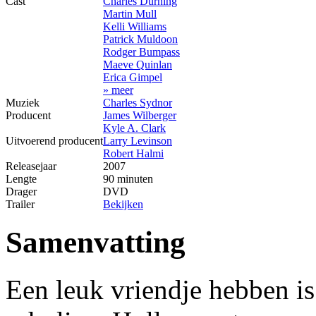
Cast
Charles Durning
Martin Mull
Kelli Williams
Patrick Muldoon
Rodger Bumpass
Maeve Quinlan
Erica Gimpel
» meer
Muziek
Charles Sydnor
Producent
James Wilberger
Kyle A. Clark
Uitvoerend producent
Larry Levinson
Robert Halmi
Releasejaar
2007
Lengte
90 minuten
Drager
DVD
Trailer
Bekijken
Samenvatting
Een leuk vriendje hebben i