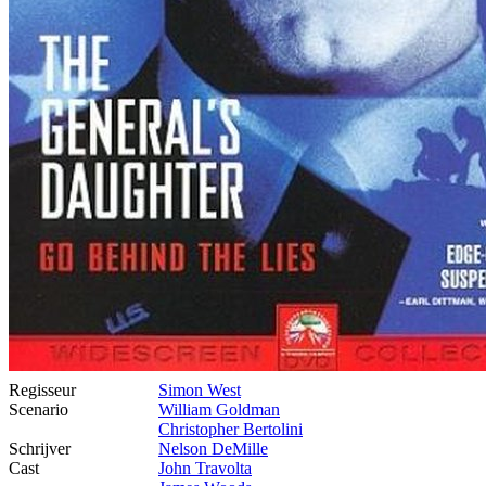
Regisseur
Simon West
Scenario
William Goldman
Christopher Bertolini
Schrijver
Nelson DeMille
Cast
John Travolta