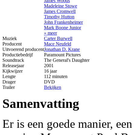
James Woods
Madeleine Stowe
James Cromwell
Timothy Hutton
John Frankenheimer
Mark Boone Junior
» meer
Muziek
Carter Burwell
Producent
Mace Neufeld
Uitvoerend producent
Jonathan D. Krane
Productiebedrijf
Paramount Pictures
Soundtrack
The General's Daughter
Releasejaar
2001
Kijkwijzer
16 jaar
Lengte
112 minuten
Drager
DVD
Trailer
Bekijken
Samenvatting
Er is een goede manier, een 