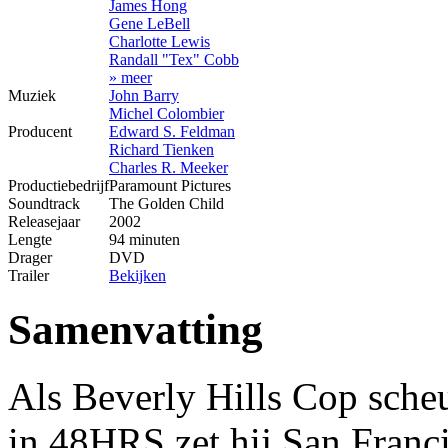
James Hong
Gene LeBell
Charlotte Lewis
Randall "Tex" Cobb
» meer
Muziek
John Barry
Michel Colombier
Producent
Edward S. Feldman
Richard Tienken
Charles R. Meeker
Productiebedrijf
Paramount Pictures
Soundtrack
The Golden Child
Releasejaar
2002
Lengte
94 minuten
Drager
DVD
Trailer
Bekijken
Samenvatting
Als Beverly Hills Cop scheu
in 48HRS zet hij San Franci