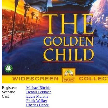
Regisseur
Michael Ritchie
Scenario
Dennis Feldman
Cast
Eddie Murphy
Frank Welker
Charles Dance